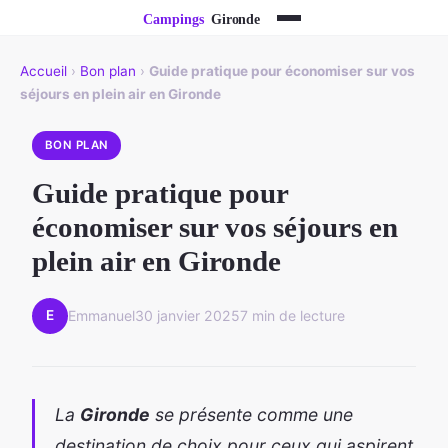
Accueil
›
Bon plan
›
Guide pratique pour économiser sur vos
séjours en plein air en Gironde
BON PLAN
Guide pratique pour
économiser sur vos séjours en
plein air en Gironde
E
Emmanuel
30 janvier 2025
7 min de lecture
La
Gironde
se présente comme une
destination de choix pour ceux qui aspirent